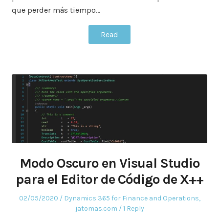
que perder más tiempo…
Read
Modo Oscuro en Visual Studio
para el Editor de Código de X++
Posted
Posted
02/05/2020
Dynamics 365 for Finance and Operations
,
on
in
jatomas.com
1 Reply