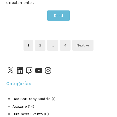
directamente…
Read
Paginación
Page
Page
Page
1
2
…
4
Next →
de
entradas
X
LinkedIn
Twitch
YouTube
Instagram
Categorías
365 Saturday Madrid
(1)
Axazure
(14)
Business Events
(8)