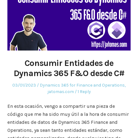
Consumir Entidades de
Dynamics 365 F&O desde C#
Posted
Posted
03/01/2023
Dynamics 365 for Finance and Operations
,
on
in
jatomas.com
1 Reply
En esta ocasión, vengo a compartir una pieza de
código que me ha sido muy útil a la hora de consumir
entidades de datos de Dynamics 365 Finance and
Operations, ya sean tanto entidades estándar, como