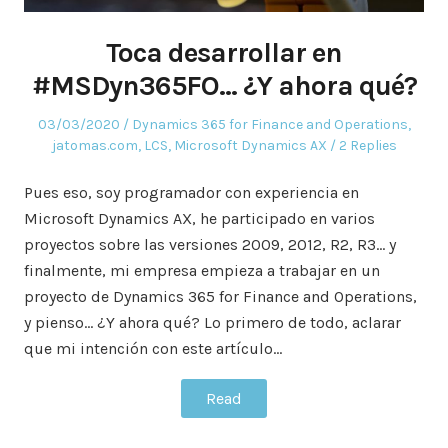
Toca desarrollar en
#MSDyn365FO… ¿Y ahora qué?
Posted
Posted
03/03/2020
Dynamics 365 for Finance and Operations
,
on
in
jatomas.com
,
LCS
,
Microsoft Dynamics AX
2 Replies
Pues eso, soy programador con experiencia en
Microsoft Dynamics AX, he participado en varios
proyectos sobre las versiones 2009, 2012, R2, R3… y
finalmente, mi empresa empieza a trabajar en un
proyecto de Dynamics 365 for Finance and Operations,
y pienso… ¿Y ahora qué? Lo primero de todo, aclarar
que mi intención con este artículo…
Read