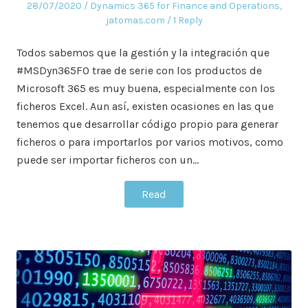
Posted
Posted
28/07/2020
Dynamics 365 for Finance and Operations
,
on
in
jatomas.com
1 Reply
Todos sabemos que la gestión y la integración que
#MSDyn365FO trae de serie con los productos de
Microsoft 365 es muy buena, especialmente con los
ficheros Excel. Aun así, existen ocasiones en las que
tenemos que desarrollar código propio para generar
ficheros o para importarlos por varios motivos, como
puede ser importar ficheros con un…
Read