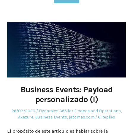
Business Events: Payload
personalizado (I)
Posted
Posted
26/03/2020
Dynamics 365 for Finance and Operations
,
on
in
Axazure
,
Business Events
,
jatomas.com
6 Replies
El propósito de este artículo es hablar sobre la