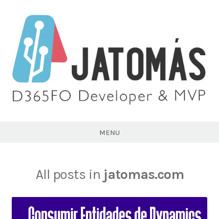
Skip
to
content
Juan
Antonio
MENU
Tomás
All posts in
jatomas.com