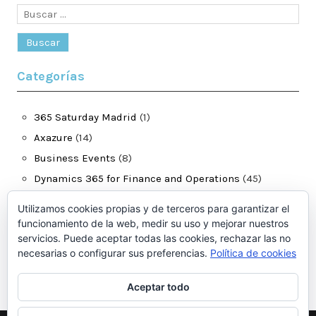
Buscar:
Categorías
365 Saturday Madrid
(1)
Axazure
(14)
Business Events
(8)
Dynamics 365 for Finance and Operations
(45)
jatomas.com
(40)
Utilizamos cookies propias y de terceros para garantizar el
LCS
(4)
funcionamiento de la web, medir su uso y mejorar nuestros
servicios. Puede aceptar todas las cookies, rechazar las no
Microsoft Business Application Summit
(1)
necesarias o configurar sus preferencias.
Política de cookies
Microsoft Dynamics AX
(19)
Aceptar todo