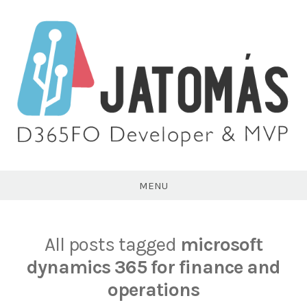
Skip
to
content
Juan
Antonio
MENU
Tomás
All posts tagged
microsoft
dynamics 365 for finance and
operations