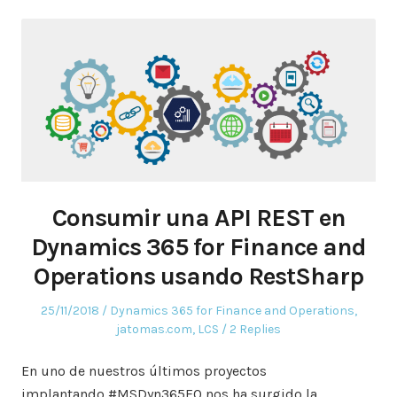
Consumir una API REST en
Dynamics 365 for Finance and
Operations usando RestSharp
Posted
Posted
25/11/2018
Dynamics 365 for Finance and Operations
,
on
in
jatomas.com
,
LCS
2 Replies
En uno de nuestros últimos proyectos
implantando #MSDyn365FO nos ha surgido la