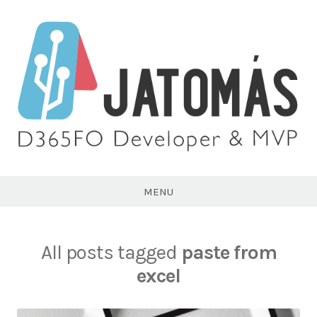
Skip
to
content
Juan
Antonio
MENU
Tomás
All posts tagged
paste from
excel