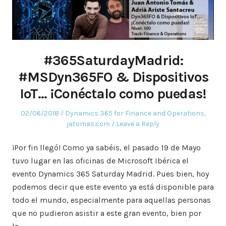
#365SaturdayMadrid:
#MSDyn365FO & Dispositivos
IoT… ¡Conéctalo como puedas!
Posted
Posted
02/06/2018
Dynamics 365 for Finance and Operations
,
on
in
jatomas.com
Leave a Reply
¡Por fin llegó! Como ya sabéis, el pasado 19 de Mayo
tuvo lugar en las oficinas de Microsoft Ibérica el
evento Dynamics 365 Saturday Madrid. Pues bien, hoy
podemos decir que este evento ya está disponible para
todo el mundo, especialmente para aquellas personas
que no pudieron asistir a este gran evento, bien por