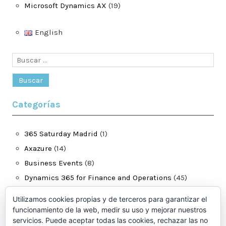
Microsoft Dynamics AX
(19)
English
Buscar:
Categorías
365 Saturday Madrid
(1)
Axazure
(14)
Business Events
(8)
Dynamics 365 for Finance and Operations
(45)
jatomas.com
(40)
Utilizamos cookies propias y de terceros para garantizar el
LCS
(4)
funcionamiento de la web, medir su uso y mejorar nuestros
servicios. Puede aceptar todas las cookies, rechazar las no
Microsoft Business Application Summit
(1)