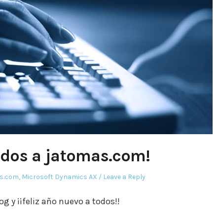
idos a jatomas.com!
s.com
,
Microsoft Dynamics AX
Leave a Reply
g y ¡¡feliz año nuevo a todos!!