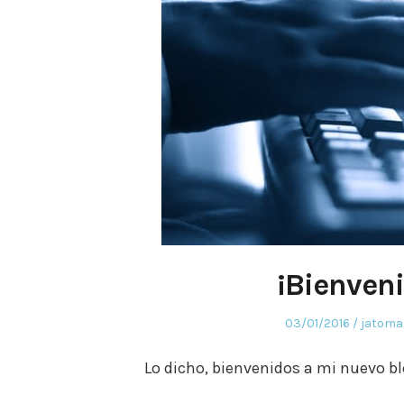
¡Bienven
Posted
Posted
03/01/2016
jatoma
on
in
Lo dicho, bienvenidos a mi nuevo blo