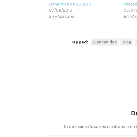
Dynamics AX 2012 R3
Micros
07/06/2016
05/04
En «Axazure»
En «Ax
Tagged:
Bienvenidos
blog
Navegación
de
entradas
D
Tu dirección de correo electrónico no