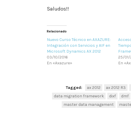
Saludos!!
Relacionado
Nuevo Curso Técnico en AXAZURE:
Acceso
Integración con Servicios y AIF en
Tiempo
Microsoft Dynamics AX 2012
Framew
03/10/2016
25/01/
En «Axazure»
En «Ax
Tagged:
ax 2012
ax 2012 R3
data migration framework
dixf
dmf
master data management
maste