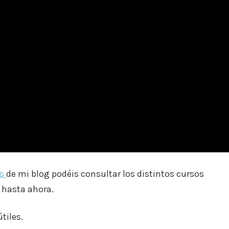
os
de mi blog podéis consultar los distintos cursos
 hasta ahora.
tiles.