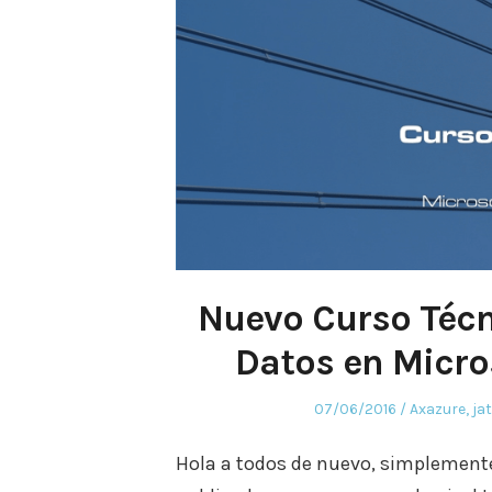
Nuevo Curso Técn
Datos en Micro
Posted
Posted
07/06/2016
Axazure
,
ja
on
in
Hola a todos de nuevo, simplemente