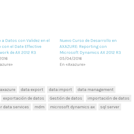
 a Datos con Validez en el
Nuevo Curso de Desarrollo en
 con el Date Effective
AXAZURE: Reporting con
ork de AX 2012 R3
Microsoft Dynamics AX 2012 R3
2016
05/04/2016
azure»
En «Axazure»
axazure
data export
data import
data management
exportación de datos
Gestión de datos
importación de datos
r data services
mdm
microsoft dynamics ax
sql server