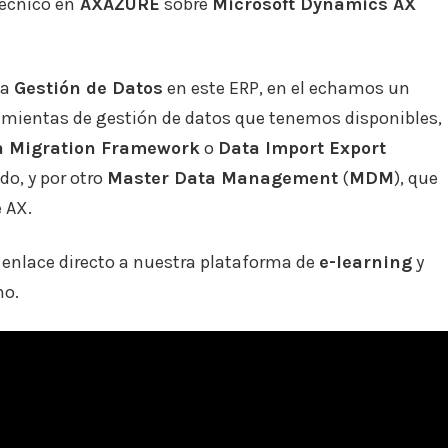
técnico en
AXAZURE
sobre
Microsoft Dynamics AX
la
Gestión de Datos
en este ERP, en el echamos un
ramientas de gestión de datos que tenemos disponibles,
a Migration Framework
o
Data Import Export
ado, y por otro
Master Data Management
(
MDM
), que
e AX.
l enlace directo a nuestra plataforma de
e-learning
y
mo.