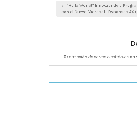
Navegación
← “Hello World!” Empezando a Progr
de
con el Nuevo Microsoft Dynamics AX 
entradas
D
Tu dirección de correo electrónico no