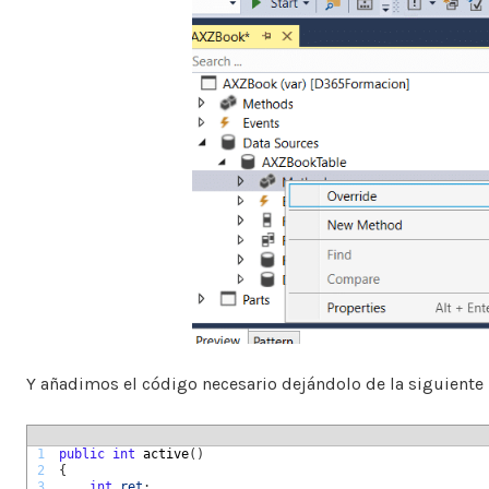
Y añadimos el código necesario dejándolo de la siguiente
1
public
int
active
(
)
2
{
3
int
ret
;