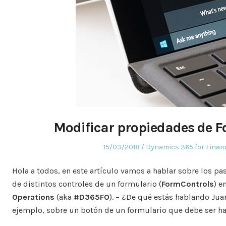
Modificar propiedades de
Posted
Posted
15/03/2018
Dynamics 365 for Finan
on
in
Hola a todos, en este artículo vamos a hablar sobre los p
de distintos controles de un formulario (
FormControls
) e
Operations
(aka
#D365FO
). – ¿De qué estás hablando Jua
ejemplo, sobre un botón de un formulario que debe ser hab