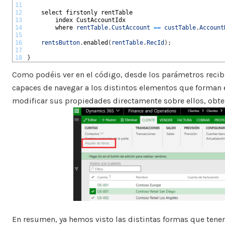
11
12
select 
firstonly 
rentTable
13
index 
CustAccountIdx
14
where 
rentTable
.
CustAccount
==
custTable
.
Account
15
16
rentsButton
.
enabled
(
rentTable
.
RecId
)
;
17
18
}
Como podéis ver en el código, desde los parámetros reci
capaces de navegar a los distintos elementos que forman el
modificar sus propiedades directamente sobre ellos, obt
En resumen, ya hemos visto las distintas formas que tene