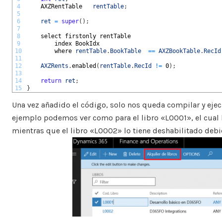
4
AXZRentTable   
rentTable
;
5
6
ret
=
super
(
)
;
7
8
select 
firstonly 
rentTable
9
index 
BookIdx
10
where 
rentTable
.
BookTable
==
AXZBookTable
.
RecId
11
12
AXZRents
.
enabled
(
rentTable
.
RecId
!=
0
)
;
13
14
return
ret
;
15
}
Una vez añadido el código, solo nos queda compilar y ejecut
ejemplo podemos ver como para el libro «L0001», el cual h
mientras que el libro «L0002» lo tiene deshabilitado debi