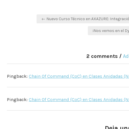
Navegación
← Nuevo Curso Técnico en AXAZURE: Integració
de
¡Nos vemos en el D
entradas
2 comments /
Ad
Pingback:
Chain Of Command (CoC) en Clases Anidadas (Ne
Pingback:
Chain Of Command (CoC) en Clases Anidadas (N
Deja un