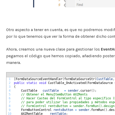
Otro aspecto a tener en cuenta, es que no podremos modif
por lo que tenemos que ver la forma de obtener dicho cont
Ahora, creamos una nueva clase para gestionar los
EventH
pegamos el código que hemos copiado, añadiendo posterio
manera.
1
[
FormDataSourceEventHandler
(
formDataSourceStr
(
CustTable
,
2
public
static
void
CustTable_OnActivated
(
FormDataSource 
3
{
4
CustTable   
custTable
=
sender
.
cursor
(
)
;
5
// Obtener el MenuItemButton AXZRents
6
// Hacer Casteo del FormControl al tipo específico (
7
// para poder utilizar las propiedades y métodos esp
8
// FormControl rentsButton = sender.formRun().design
9
FormButtonControl 
rentsButton
=
sender
.
formRun
(
)
.
des
10
AXZRentTable    
rentTable
;