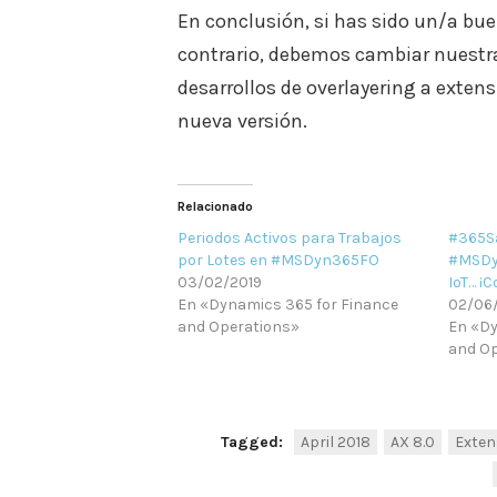
En conclusión, si has sido un/a bue
contrario, debemos cambiar nuestra
desarrollos de overlayering a exten
nueva versión.
Relacionado
Periodos Activos para Trabajos
#365S
por Lotes en #MSDyn365FO
#MSDy
03/02/2019
IoT… ¡
En «Dynamics 365 for Finance
02/06
and Operations»
En «Dy
and Op
Tagged:
April 2018
AX 8.0
Exten