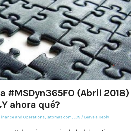
l a #MSDyn365FO (Abril 2018)
¿Y ahora qué?
Finance and Operations
,
jatomas.com
,
LCS
Leave a Reply