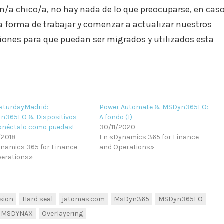
n/a chico/a, no hay nada de lo que preocuparse, en cas
 forma de trabajar y comenzar a actualizar nuestros
siones para que puedan ser migrados y utilizados esta
aturdayMadrid:
Power Automate & MSDyn365FO:
n365FO & Dispositivos
A fondo (I)
Conéctalo como puedas!
30/11/2020
/2018
En «Dynamics 365 for Finance
namics 365 for Finance
and Operations»
erations»
sion
Hard seal
jatomas.com
MsDyn365
MSDyn365FO
MSDYNAX
Overlayering