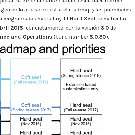
sorpresa. Ya lo venían anunciando desde hace tiempo,
gen en la que se muestra el roadmap y las prioridades
bía programadas hasta hoy: El
Hard Seal
se ha hecho
bril 2018,
concretamente, con la versión
8.0
de
ance and Operations
(build number
8.0.30
).