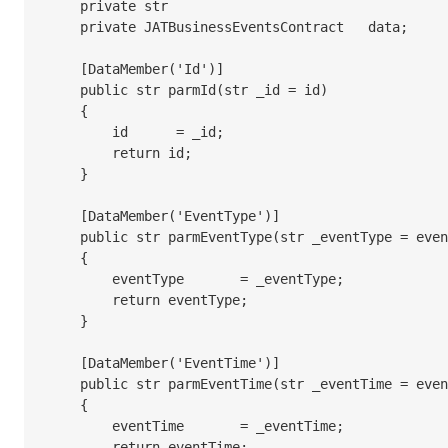
    private str						    id;

    private JATBusinessEventsContract	data;

    [DataMember('Id')]

    public str parmId(str _id = id)

    {

        id	= _id;

        return id;

    }

    [DataMember('EventType')]

    public str parmEventType(str _eventType = eventType)

    {

        eventType	= _eventType;

        return eventType;

    }

    [DataMember('EventTime')]

    public str parmEventTime(str _eventTime = eventTime)

    {

        eventTime	= _eventTime;

        return eventTime;
