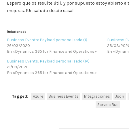
Espero que os resulte útil, y por supuesto estoy abierto a 
mejoras. ¡Un saludo desde casa!
Relacionado
Business Events: Payload personalizado (I)
Business Ev
26/03/2020
28/03/202
En «Dynamics 365 for Finance and Operations»
En «Dynami
Business Events: Payload personalizado (IV)
21/09/2020
En «Dynamics 365 for Finance and Operations»
Tagged:
Azure
BusinessEvents
Integraciones
Json
Service Bus