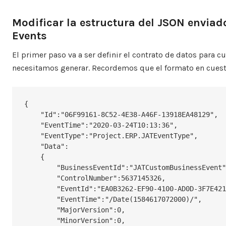
Modificar la estructura del JSON enviad
Events
El primer paso va a ser definir el contrato de datos para 
necesitamos generar. Recordemos que el formato en cuestió
{

    "Id":"06F99161-8C52-4E38-A46F-13918EA48129",

    "EventTime":"2020-03-24T10:13:36",

    "EventType":"Project.ERP.JATEventType",

    "Data":

    {

        "BusinessEventId":"JATCustomBusinessEvent",

        "ControlNumber":5637145326,

        "EventId":"EA0B3262-EF90-4100-AD0D-3F7E4216A6AB",

        "EventTime":"/Date(1584617072000)/",

        "MajorVersion":0,

        "MinorVersion":0,
