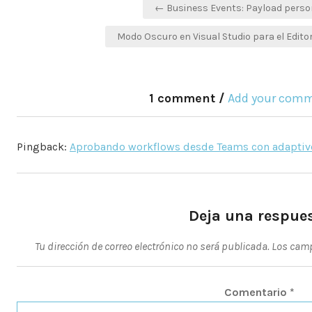
Navegación
← Business Events: Payload person
de
Modo Oscuro en Visual Studio para el Edito
entradas
1 comment /
Add your comm
Pingback:
Aprobando workflows desde Teams con adaptive c
Deja una respue
Tu dirección de correo electrónico no será publicada.
Los camp
Comentario
*