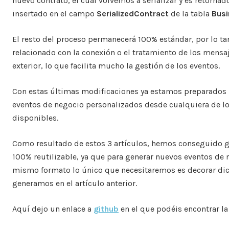
nuevo contrato, el cual volvemos a serializar y es retorna
insertado en el campo
SerializedContract
de la tabla
Bus
El resto del proceso permanecerá 100% estándar, por lo t
relacionado con la conexión o el tratamiento de los mens
exterior, lo que facilita mucho la gestión de los eventos.
Con estas últimas modificaciones ya estamos preparados
eventos de negocio personalizados desde cualquiera de 
disponibles.
Como resultado de estos 3 artículos, hemos conseguido ge
100% reutilizable, ya que para generar nuevos eventos de 
mismo formato lo único que necesitaremos es decorar dic
generamos en el artículo anterior.
Aquí dejo un enlace a
github
en el que podéis encontrar l