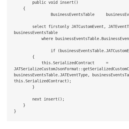
	public void insert()

    {

		BusinessEventsTable	businessEventsTable;

        select firstonly JATCustomEvent, JATEventType, Contract from 
businessEventsTable

            where businessEventsTable.BusinessEventId	== this.BusinessEventId;

		if (businessEventsTable.JATCustomEvent)

        {

            this.SerializedContract	= 
JATSerializeCustomJsonFormat::getSerializedCustomC
businessEventsTable.JATEventType, businessEventsTa
this.SerializedContract);

        }

        next insert();

    }

}