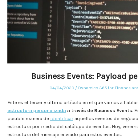
Business Events: Payload per
Posted
Posted
04/04/2020
Dynamics 365 for Finance an
on
in
Este es el tercer y último artículo en el que vamos a habl
estructura personalizada
a través de Business Events
. 
posible manera de
identificar
aquellos eventos de negocio
estructura por medio del catálogo de eventos. Hoy, verem
estructura del mensaje enviado para estos eventos.