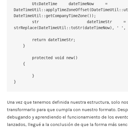
        UtcDateTime	dateTimeNow	= 
DateTimeUtil::applyTimeZoneOffset(DateTimeUtil::ut
DateTimeUtil::getCompanyTimeZone());

        str			dateTimeStr	= 
strReplace(DateTimeUtil::toStr(dateTimeNow), ' ', 
        return dateTimeStr;

    }

	protected void new()

    {

	}

}
Una vez que tenemos definida nuestra estructura, solo nos
transformarlo para que cumpla con nuestro formato. Des
debugando y aprendiendo el funcionamiento de los event
lanzados, llegué a la conclusión de que la forma más senci