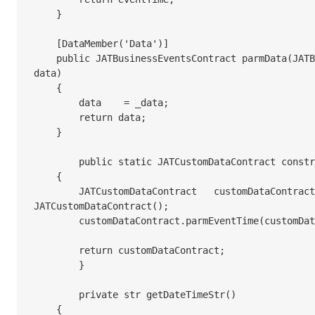
    }

    [DataMember('Data')]

    public JATBusinessEventsContract parmData(JATBusinessEventsContract _data = 
data)

    {

        data	= _data;

        return data;

    }

	public static JATCustomDataContract construct()

    {

        JATCustomDataContract	customDataContract	= new 
JATCustomDataContract();

        customDataContract.parmEventTime(customDataContract.getDateTimeStr());

        return customDataContract;

	}

	private str getDateTimeStr()

    {
