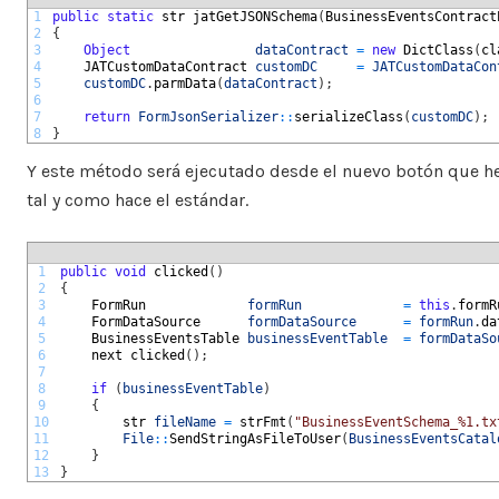
1
public
static
str 
jatGetJSONSchema
(
BusinessEventsContract
2
{
3
Object
dataContract
=
new
DictClass
(
cl
4
JATCustomDataContract 
customDC
=
JATCustomDataCon
5
customDC
.
parmData
(
dataContract
)
;
6
7
return
FormJsonSerializer
::
serializeClass
(
customDC
)
;
8
}
Y este método será ejecutado desde el nuevo botón que he
tal y como hace el estándar.
1
public
void
clicked
(
)
2
{
3
FormRun		        
formRun
=
this
.
formR
4
FormDataSource	    
formDataSource
=
formRun
.
da
5
BusinessEventsTable	
businessEventTable
=
formDataSo
6
next 
clicked
(
)
;
7
8
if
(
businessEventTable
)
9
{
10
str 
fileName
=
strFmt
(
"BusinessEventSchema_%1.tx
11
File
::
SendStringAsFileToUser
(
BusinessEventsCatal
12
}
13
}