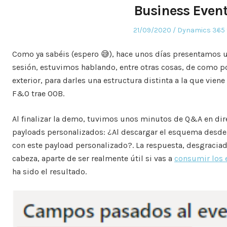
Business Event
Posted
Posted
21/09/2020
Dynamics 365 
on
in
Como ya sabéis (espero 😅), hace unos días presentamos 
sesión, estuvimos hablando, entre otras cosas, de como
exterior, para darles una estructura distinta a la que vien
F&O trae OOB.
Al finalizar la demo, tuvimos unos minutos de Q&A en direct
payloads personalizados: ¿Al descargar el esquema desde e
con este payload personalizado?. La respuesta, desgracia
cabeza, aparte de ser realmente útil si vas a
consumir los 
ha sido el resultado.