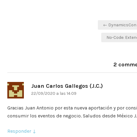
Navegación
← DynamicsCon 2
de
No-Code: Exte
entradas
2 comme
Juan Carlos Gallegos (J.C.)
dice:
22/09/2020 a las 14:09
Gracias Juan Antonio por esta nueva aportación y por cons
consumir los eventos de negocio. Saludos desde México J.
Responder