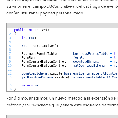
su valor en el campo
JATCustomEvent
del catálogo de event
debían utilizar el payload personalizado.
1
public
int
active
(
)
2
{
3
int
ret
;
4
5
ret
=
next 
active
(
)
;
6
7
BusinessEventsTable		    
businessEventsTable
=
th
8
FormRun			            
formRun
=
th
9
FormCommandButtonControl	
downloadSchema
=
fo
10
FormCommandButtonControl	
jatDownloadSchema
=
fo
11
12
downloadSchema
.
visible
(
businessEventsTable
.
JATCustom
13
jatDownloadSchema
.
visible
(
businessEventsTable
.
JATCus
14
15
return
ret
;
16
}
Por último, añadimos un nuevo método a la extensión de l
método
getJSONSchema
que genera este esquema de forma e