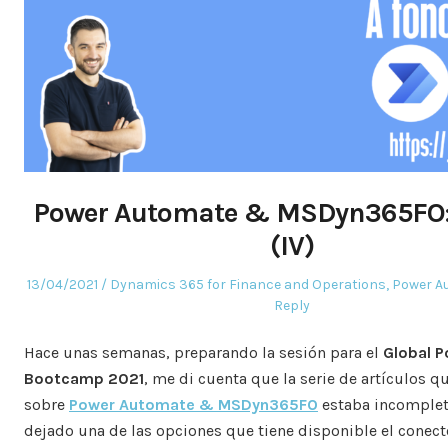
Power Automate & MSDyn365FO:
(IV)
Posted
Posted
13/04/2021
Dynamics 365 for Finance and Operations
,
Power A
on
in
Reply
Hace unas semanas, preparando la sesión para el
Global P
Bootcamp 2021
, me di cuenta que la serie de artículos q
sobre
Power Automate & MSDyn365FO
estaba incomplet
dejado una de las opciones que tiene disponible el conec