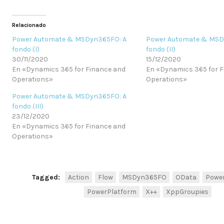
Relacionado
Power Automate & MSDyn365FO: A
Power Automate & MSD
fondo (I)
fondo (II)
30/11/2020
15/12/2020
En «Dynamics 365 for Finance and
En «Dynamics 365 for 
Operations»
Operations»
Power Automate & MSDyn365FO: A
fondo (III)
23/12/2020
En «Dynamics 365 for Finance and
Operations»
Tagged:
Action
Flow
MSDyn365FO
OData
Powe
PowerPlatform
X++
XppGroupies