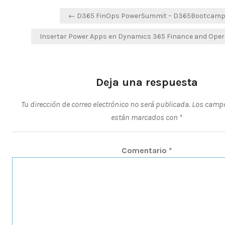
Navegación
← D365 FinOps PowerSummit – D365Bootcam
de
Insertar Power Apps en Dynamics 365 Finance and Ope
entradas
Deja una respuesta
Tu dirección de correo electrónico no será publicada.
Los campo
están marcados con
*
Comentario
*