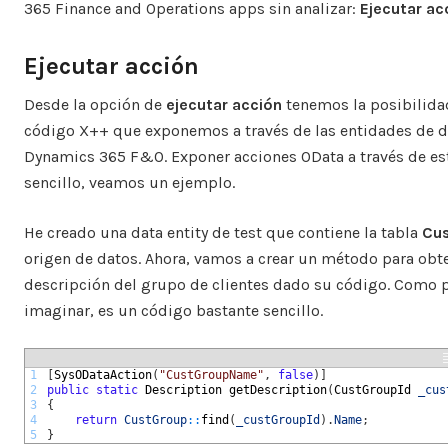
365 Finance and Operations apps sin analizar:
Ejecutar ac
Ejecutar acción
Desde la opción de
ejecutar acción
tenemos la posibilida
código X++ que exponemos a través de las entidades de d
Dynamics 365 F&O. Exponer acciones OData a través de es
sencillo, veamos un ejemplo.
He creado una data entity de test que contiene la tabla
Cu
origen de datos. Ahora, vamos a crear un método para obte
descripción del grupo de clientes dado su código. Como 
imaginar, es un código bastante sencillo.
1
[
SysODataAction
(
"CustGroupName"
,
false
)
]
2
public
static
Description 
getDescription
(
CustGroupId 
_cus
3
{
4
return
CustGroup
::
find
(
_custGroupId
)
.
Name
;
5
}